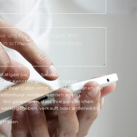
ätigen Sie, dass Sie die
g
zur Kenntnis genommen haben.
z Ihrer Daten ernst. Alle Informationen, die
aktformular senden, werden streng
. Wir garantieren, dass Ihre persönlichen
e weitergegeben, verkauft oder anderweitig
ertrauen.