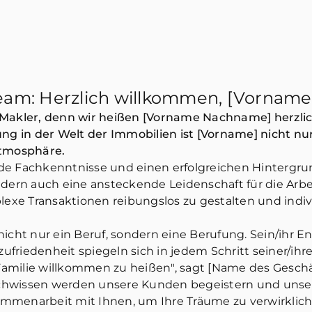
eam: Herzlich willkommen, [Vornam
Z Makler, denn wir heißen [Vorname Nachname] herzl
ung in der Welt der Immobilien ist [Vorname] nicht nu
Atmosphäre.
 Fachkenntnisse und einen erfolgreichen Hintergrund i
ndern auch eine ansteckende Leidenschaft für die Arb
exe Transaktionen reibungslos zu gestalten und individ
nicht nur ein Beruf, sondern eine Berufung. Sein/ihr 
riedenheit spiegeln sich in jedem Schritt seiner/ihrer
 Familie willkommen zu heißen", sagt [Name des Geschä
 Fachwissen werden unsere Kunden begeistern und unse
usammenarbeit mit Ihnen, um Ihre Träume zu verwirklic