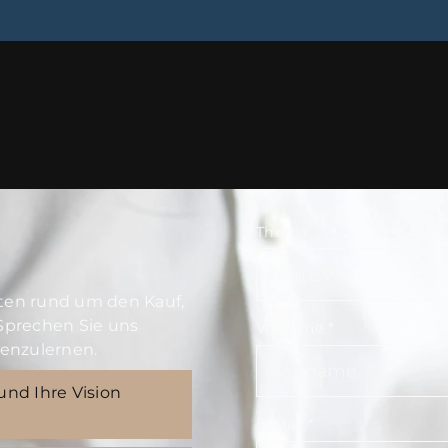
Thema
iten rund um den Kauf,
Sprechen Sie uns
Vorname
*
nenzulernen.
und Ihre Vision
E-Mail
*