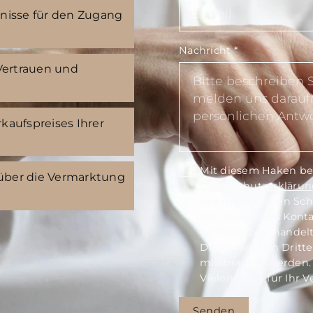
nisse für den Zugang
Nachricht
*
 Vertrauen und
kaufspreises Ihrer
Mit diesem Haken best
über die Vermarktung
Datenschutzerklärun
Wir nehmen den Schut
Sie über dieses Kont
vertraulich behandelt
Daten nicht an Dritt
missbraucht werden.
Vielen Dank für Ihr V
Senden